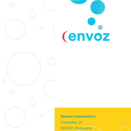
Sammy's Zwemschool
Troubadour 13
3233 RH Oostvoorne