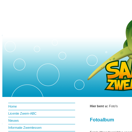
Hier bent u:
Foto's
Home
Licentie Zwem-ABC
Fotoalbum
Nieuws
Informatie Zwemlessen