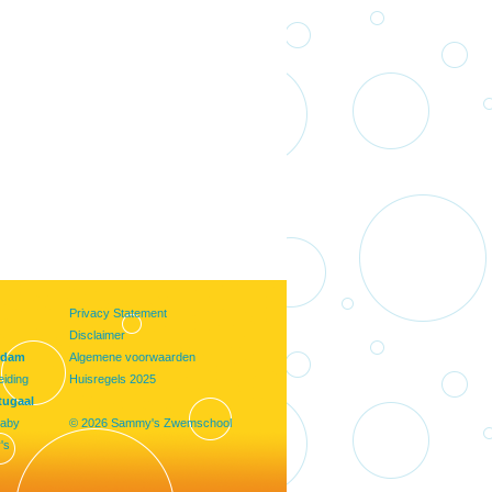
Privacy Statement
Disclaimer
rdam
Algemene voorwaarden
iding
Huisregels 2025
tugaal
aby
© 2026 Sammy's Zwemschool
's