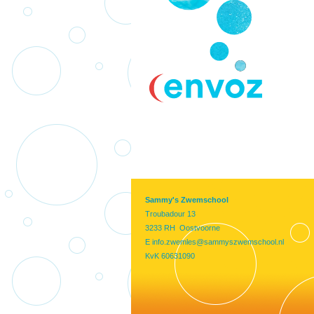
Sammy's Zwemschool
Troubadour 13
3233 RH Oostvoorne
E
info.zwemles@sammyszwemschool.nl
KvK 60631090