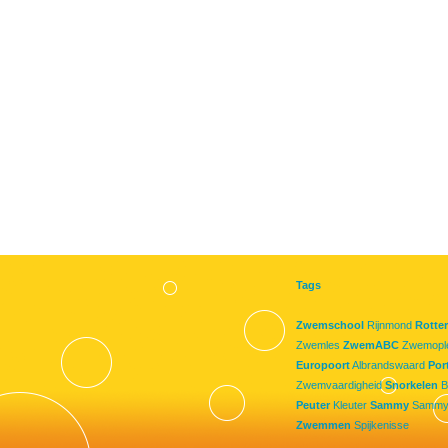
Tags
Zwemschool
Rijnmond
Rotte
Zwemles
ZwemABC
Zwemople
Europoort
Albrandswaard
Por
Zwemvaardigheid
Snorkelen
B
Peuter
Kleuter
Sammy
Sammy
Zwemmen
Spijkenisse