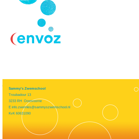
Sammy's Zwemschool
Troubadour 13
3233 RH Oostvoorne
E
info.zwemles@sammyszwemschool.nl
KvK 60631090