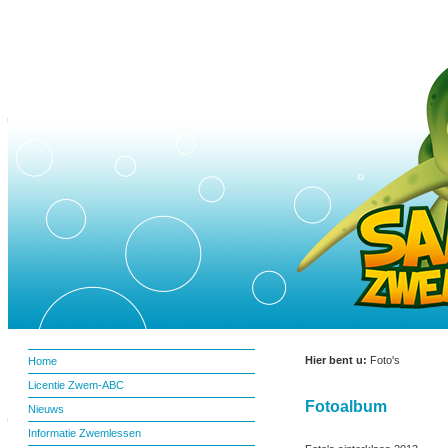
Hier bent u:
Foto's
Home
Licentie Zwem-ABC
Fotoalbum
Nieuws
Informatie Zwemlessen