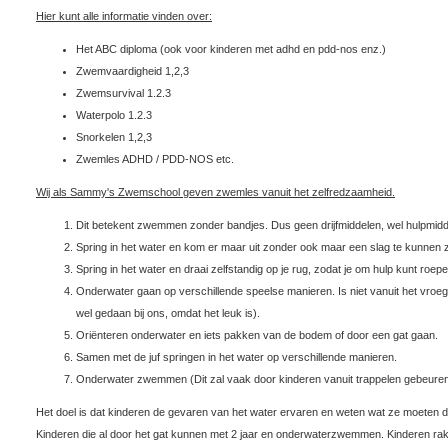
Hier kunt alle informatie vinden over:
Het ABC diploma (ook voor kinderen met adhd en pdd-nos enz.)
Zwemvaardigheid 1,2,3
Zwemsurvival 1.2.3
Waterpolo 1.2.3
Snorkelen 1,2,3
Zwemles ADHD / PDD-NOS etc.
Wij als Sammy's Zwemschool geven zwemles vanuit het zelfredzaamheid.
Dit betekent zwemmen zonder bandjes. Dus geen drijfmiddelen, wel hulpmidd
Spring in het water en kom er maar uit zonder ook maar een slag te kunne
Spring in het water en draai zelfstandig op je rug, zodat je om hulp kunt roepe
Onderwater gaan op verschillende speelse manieren. Is niet vanuit het vroeg
wel gedaan bij ons, omdat het leuk is).
Oriënteren onderwater en iets pakken van de bodem of door een gat gaan.
Samen met de juf springen in het water op verschillende manieren.
Onderwater zwemmen (Dit zal vaak door kinderen vanuit trappelen gebeuren
Het doel is dat kinderen de gevaren van het water ervaren en weten wat ze moeten doen
Kinderen die al door het gat kunnen met 2 jaar en onderwaterzwemmen. Kinderen rak