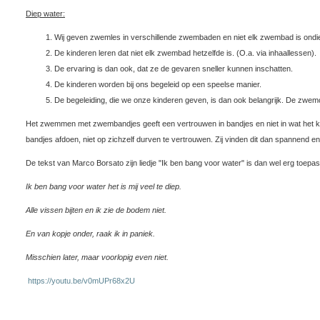
Diep water:
Wij geven zwemles in verschillende zwembaden en niet elk zwembad is ondi
De kinderen leren dat niet elk zwembad hetzelfde is. (O.a. via inhaallessen).
De ervaring is dan ook, dat ze de gevaren sneller kunnen inschatten.
De kinderen worden bij ons begeleid op een speelse manier.
De begeleiding, die we onze kinderen geven, is dan ook belangrijk. De zwemo
Het zwemmen met zwembandjes geeft een vertrouwen in bandjes en niet in wat het kin
bandjes afdoen, niet op zichzelf durven te vertrouwen. Zij vinden dit dan spannend en
De tekst van Marco Borsato zijn liedje "Ik ben bang voor water" is dan wel erg toepa
Ik ben bang voor water het is mij veel te diep.
Alle vissen bijten en ik zie de bodem niet.
En van kopje onder, raak ik in paniek.
Misschien later, maar voorlopig even niet.
https://youtu.be/v0mUPr68x2U