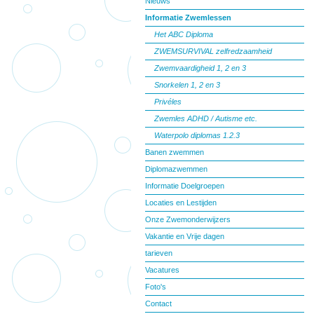
Nieuws
Informatie Zwemlessen
Het ABC Diploma
ZWEMSURVIVAL zelfredzaamheid
Zwemvaardigheid 1, 2 en 3
Snorkelen 1, 2 en 3
Privéles
Zwemles ADHD / Autisme etc.
Waterpolo diplomas 1.2.3
Banen zwemmen
Diplomazwemmen
Informatie Doelgroepen
Locaties en Lestijden
Onze Zwemonderwijzers
Vakantie en Vrije dagen
tarieven
Vacatures
Foto's
Contact