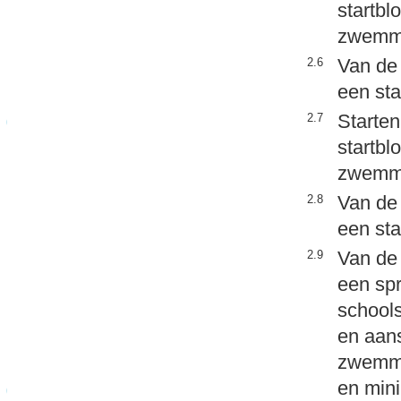
startbl
zwemm
Van de 
2.6
een st
Starten
2.7
startbl
zwemm
Van de 
2.8
een sta
Van de 
2.9
een spr
school
en aans
zwemme
en mini