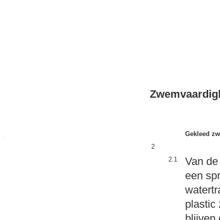
Zwemvaard
Gekleed z
2
Van de 
2.1
een sp
watert
plastic
blijven