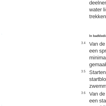
deelnem
water l
trekken
In badkled
Van de 
3.4
een spr
minimaa
gemaak
Starten
3.5
startbl
zwemm
Van de 
3.6
een st