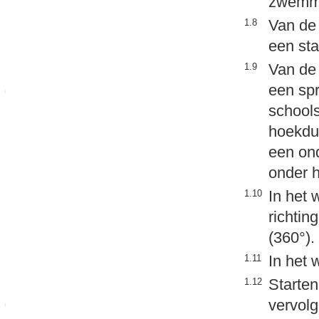
zwemm
Van de 
1.8
een sta
Van de 
1.9
een spr
school
hoekdui
een ond
onder h
In het 
1.10
richtin
(360°).
In het 
1.11
Starte
1.12
vervolg