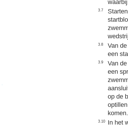
waarbij
Starten
3.7
startbl
zwemme
wedstri
Van de 
3.8
een st
Van de 
3.9
een spr
zwemme
aanslui
op de 
optill
komen.
In het 
3.10