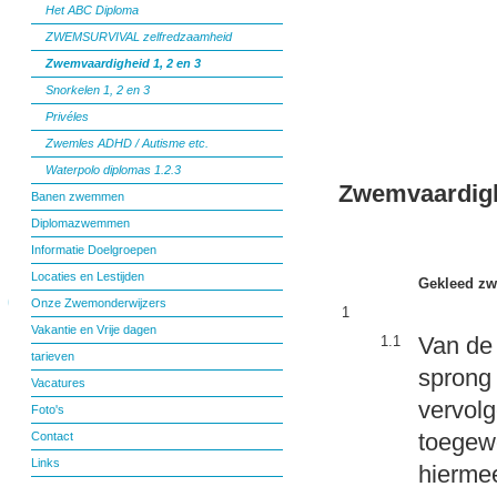
Het ABC Diploma
ZWEMSURVIVAL zelfredzaamheid
Zwemvaardigheid 1, 2 en 3
Snorkelen 1, 2 en 3
Privéles
Zwemles ADHD / Autisme etc.
Waterpolo diplomas 1.2.3
Zwemvaardi
Banen zwemmen
Diplomazwemmen
Informatie Doelgroepen
Locaties en Lestijden
Gekleed z
Onze Zwemonderwijzers
1
Vakantie en Vrije dagen
Van de 
1.1
tarieven
sprong
Vacatures
vervol
Foto's
toegewo
Contact
Links
hiermee