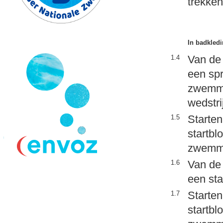
trekken
In badkled
Van de 
1.4
een sp
zwemmen
wedstri
Starten
1.5
startbl
zwemm
Van de 
1.6
een st
Starten
1.7
startbl