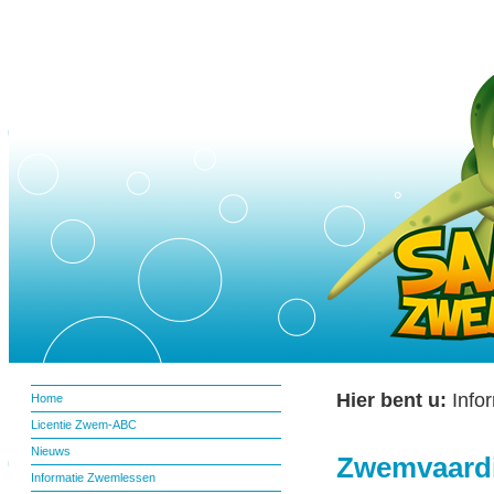
Hier bent u:
Info
Home
Licentie Zwem-ABC
Nieuws
Zwemvaardig
Informatie Zwemlessen