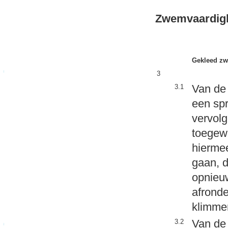
Zwemvaard
Gekleed z
3
Van de 
3.1
een sp
vervol
toegewo
hiermee
gaan, d
opnieuw
afronde
klimme
Van de 
3.2