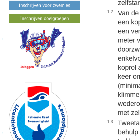
zelfsta
Van de 
1.2
een ko
een ver
meter v
doorzw
enkelvo
koprol 
keer on
(minim
klimme
wedero
met zel
Tweetal
1.3
behulp 