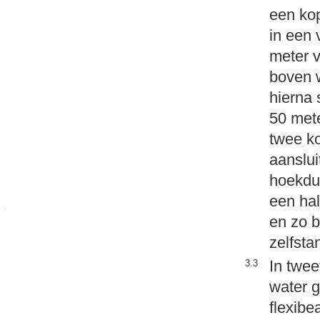
een ko
in een 
meter v
boven w
hierna
50 mete
twee ko
aanslui
hoekdu
een hal
en zo 
zelfsta
In twee
3.3
water g
flexibe