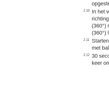
opgeste
In het 
2.10
richtin
(360°) 
(360°)
Starte
2.11
met bal
30 seco
2.12
keer o