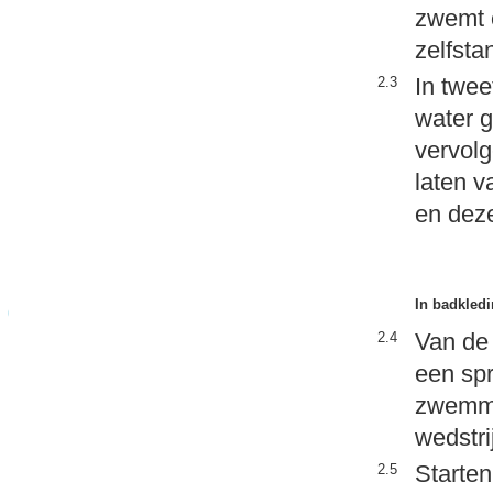
zwemt 
zelfsta
In twee
2.3
water g
vervolg
laten v
en deze
In badkled
Van de 
2.4
een sp
zwemme
wedstri
Starten
2.5