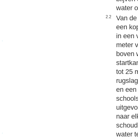
water o
Van de 
2.2
een ko
in een 
meter v
boven 
startk
tot 25 
rugslag
en een 
schools
uitgev
naar el
schoud
water t