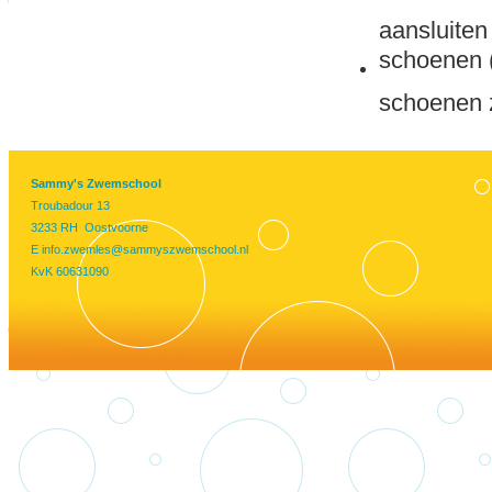
aansluiten
schoenen (
schoenen z
Sammy's Zwemschool
Troubadour 13
3233 RH Oostvoorne
E
info.zwemles@sammyszwemschool.nl
KvK 60631090