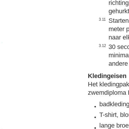
richtin
gehurk
Starten
3.11
meter 
naar el
30 seco
3.12
minima
andere 
Kledingeisen
Het kledingpakk
zwemdiploma 
badkledin
T-shirt, b
lange broe