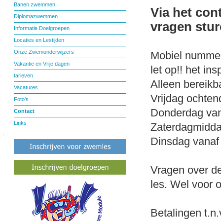
Banen zwemmen
Via het con
Diplomazwemmen
vragen stur
Informatie Doelgroepen
Locaties en Lestijden
Onze Zwemonderwijzers
Mobiel nummer 
Vakantie en Vrije dagen
let op!! het in
tarieven
Alleen bereikb
Vacatures
Vrijdag ochten
Foto's
Donderdag vana
Contact
Links
Zaterdagmidda
Dinsdag vanaf 
Vragen over de
les. Wel voor 
Betalingen
t.n.