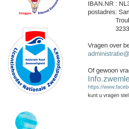
IBAN.NR : N
postadres: S
Troubad
3233 RH 
Vragen over be
administrati
Of gewoon vrag
Info.zwem
https://www.fac
kunt u vragen stel