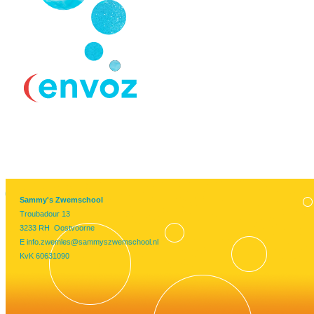
Sammy's Zwemschool
Troubadour 13
3233 RH Oostvoorne
E
info.zwemles@sammyszwemschool.nl
KvK 60631090