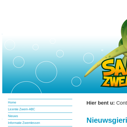
Hier bent u:
Cont
Home
Licentie Zwem-ABC
Nieuws
Nieuwsgier
Informatie Zwemlessen