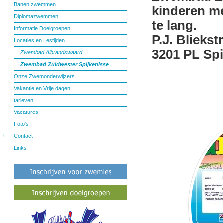
Banen zwemmen
kinderen me
Diplomazwemmen
te lang.
Informatie Doelgroepen
P.J. Bliekst
Locaties en Lestijden
3201 PL Spi
Zwembad Albrandswaard
Zwembad Zuidwester Spijkenisse
Onze Zwemonderwijzers
Vakantie en Vrije dagen
tarieven
Vacatures
Foto's
Contact
Links