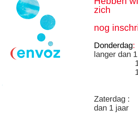
Hebben wij
zich
nog inschr
Donderdag
:
langer dan 1
17:15 -1
18:00 -1
Zaterdag : 1
dan 1 jaar
13.45 - 
14.30 