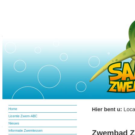
Hier bent u:
Locat
Home
Licentie Zwem-ABC
Nieuws
Zwembad Zu
Informatie Zwemlessen