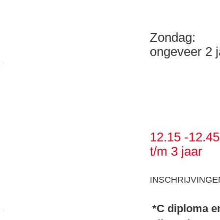
16.00 - 
Zondag: 08.
ongeveer 2 j
09.15 -1
10.00 -1
10.45 -1
11.30 -1
12.15 -12.4
t/m 3 jaar
INSCHRIJVINGEN
*C diploma e