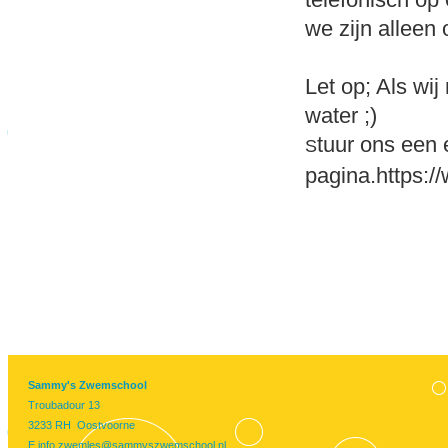
we zijn alleen
Let op; Als wij
water ;)
tuur ons een 
S
pagina.https:
Sammy's Zwemschool
Troubadour 13
3233 RH Oostvoorne
E
info.zwemles@sammyszwemschool.nl