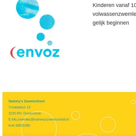
Kinderen vanaf 10
volwassenzwemles
gelijk beginnen
Sammy's Zwemschool
Troubadour 13
3233 RH Oostvoorne
E
info.zwemles@sammyszwemschool.nl
KvK 60631090