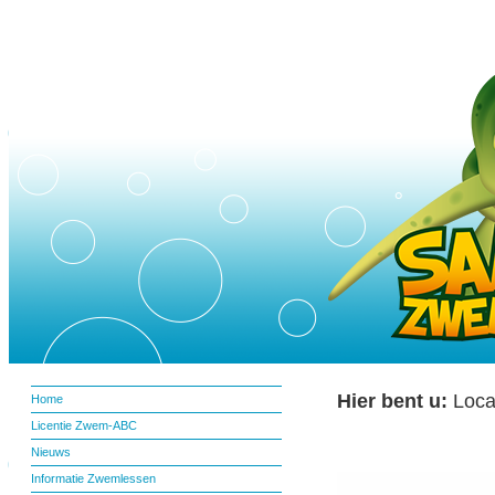
Hier bent u:
Locat
Home
Licentie Zwem-ABC
Nieuws
Informatie Zwemlessen