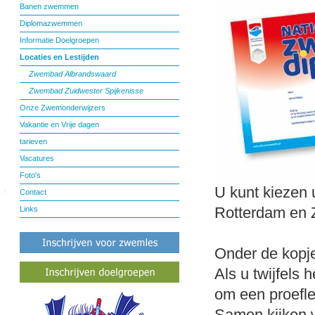
Banen zwemmen
Diplomazwemmen
Informatie Doelgroepen
Locaties en Lestijden
Zwembad Albrandswaard
Zwembad Zuidwester Spijkenisse
Onze Zwemonderwijzers
Vakantie en Vrije dagen
tarieven
Vacatures
Foto's
U kunt kiezen 
Contact
Rotterdam en 
Links
Onder de kopje
Als u twijfels 
om een proefle
Samen kijken w