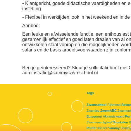
• Klantgericht, goede didactische vaardigheden en e
instelling.
• Flexibel in werktijden, ook in het weekend en in d
Aanbod:
Een leuke en afwisselende functie, een enthousiast 
gezamenlijk effectief en goed laten draaien van al 
ontwikkelen staat voorop en die mogelijkheden wor
salaris en de basis arbeidsvoorwaarden zijn conf
Ben je geïnteresseerd? Stuur je sollicitatiebrief met
adminstratie@sammyszwmschool.nl
Tags
Zwemschool
Rijnmond
Rotte
Zwemles
ZwemABC
Zwemople
Europoort
Albrandswaard
Por
Zwemvaardigheid
Snorkelen
B
Peuter
Kleuter
Sammy
Sammy