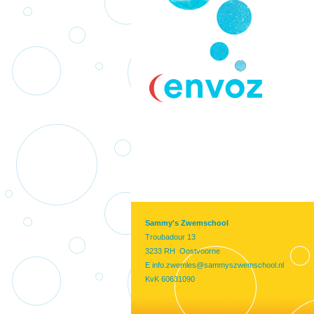
Sammy's Zwemschool
Troubadour 13
3233 RH Oostvoorne
E
info.zwemles@sammyszwemschool.nl
KvK 60631090