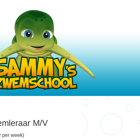
emleraar M/V
r per week)