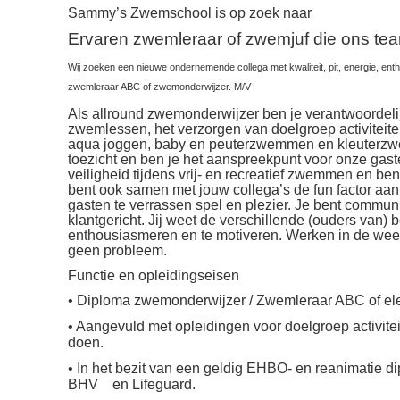
Sammy’s Zwemschool is op zoek naar
Ervaren zwemleraar of zwemjuf die ons tea
Wij zoeken een nieuwe ondernemende collega met kwaliteit, pit, energie, e
zwemleraar ABC of zwemonderwijzer. M/V
Als allround zwemonderwijzer ben je verantwoordeli
zwemlessen, het verzorgen van doelgroep activiteite
aqua joggen, baby en peuterzwemmen en kleuterz
toezicht en ben je het aanspreekpunt voor onze gaste
veiligheid tijdens vrij- en recreatief zwemmen en ben
bent ook samen met jouw collega’s de fun factor aa
gasten te verrassen spel en plezier. Je bent communic
klantgericht. Jij weet de verschillende (ouders van) b
enthousiasmeren en te motiveren. Werken in de wee
geen probleem.
Functie en opleidingseisen
• Diploma zwemonderwijzer / Zwemleraar ABC of 
• Aangevuld met opleidingen voor doelgroep activitei
doen.
• In het bezit van een geldig EHBO- en reanimatie
BHV en Lifeguard.