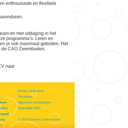
en enthousiaste en flexibele
e avonduren.
team en met uitdaging in het
onze programma’s. Leren en
den je ook maximaal geboden. Het
orm de CAO Zwembaden.
 CV naar
Privacy Statement
Disclaimer
rdam
Algemene voorwaarden
iding
Huisregels 2025
tugaal
aby
© 2026 Sammy's Zwemschool
's