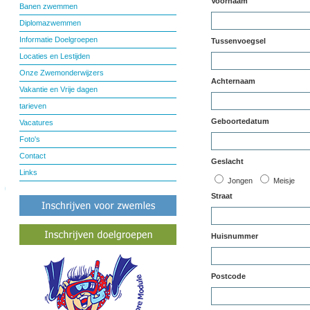
Voornaam
Banen zwemmen
Diplomazwemmen
Informatie Doelgroepen
Tussenvoegsel
Locaties en Lestijden
Onze Zwemonderwijzers
Achternaam
Vakantie en Vrije dagen
tarieven
Geboortedatum
Vacatures
Foto's
Contact
Geslacht
Links
Jongen
Meisje
Straat
Huisnummer
Postcode