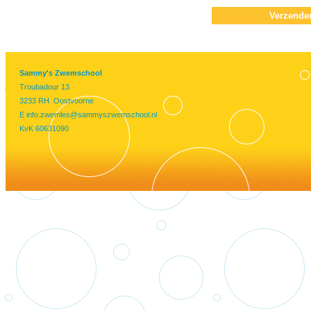
Verzende
Sammy's Zwemschool
Troubadour 13
3233 RH Oostvoorne
E
info.zwemles@sammyszwemschool.nl
KvK 60631090